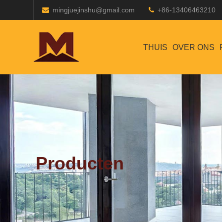
mingjuejinshu@gmail.com
+86-13406463210
THUIS
OVER ONS
Producten