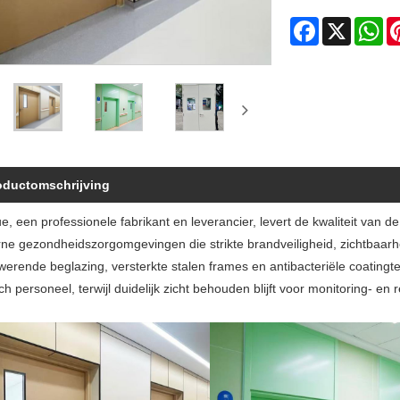
Facebook
X
Wh
oductomschrijving
e, een professionele fabrikant en leverancier, levert de kwaliteit va
e gezondheidszorgomgevingen die strikte brandveiligheid, zichtbaarhe
erende beglazing, versterkte stalen frames en antibacteriële coating
h personeel, terwijl duidelijk zicht behouden blijft voor monitoring- en 