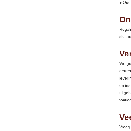
● Oude
On
Regelm
sluit
Ve
We ge
deuren
leveri
en ins
uitgeb
toeko
Ve
Vraag 