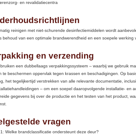
renzorg- en revalidatiecentra
derhoudsrichtlijnen
atig reinigen met niet-schurende desinfectiemiddelen wordt aanbevole
ers behoud van een optimale brandwerendheid en een soepele werking 
rpakking en verzending
bruiken een dubbellaags verpakkingssysteem – waarbij we gebruik ma
 te beschermen oppervlak tegen krassen en beschadigingen. Op basis v
ng, het tegelijkertijd verstrekken van alle relevante documentatie, inclus
tallatiehandleidingen – om een soepel daaropvolgende installatie- en
reide gegevens bij over de productie en het testen van het product, w
mst.
elgestelde vragen
1: Welke brandclassificatie ondersteunt deze deur?