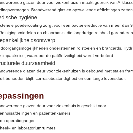
andwerende glazen deur voor ziekenhuizen maakt gebruik van A-klasse
dingsvermogen. Brandwerend glas en opzwellende afdichtingen zetten u
edische hygiëne
cteriële poedercoating zorgt voor een bacteriereductie van meer dan 
Reinigingsmiddelen op chloorbasis, die langdurige reinheid garanderen
oegankelijkheidsontwerp
doorgangsmogelijkheden ondersteunen rolstoelen en brancards. Hydrauli
 impactrisico, waardoor de patiëntveiligheid wordt verbeterd.
tructurele duurzaamheid
andwerende glazen deur voor ziekenhuizen is gebouwd met stalen fra
iteit behouden blijft. corrosiebestendigheid en een lange levensduur.
epassingen
ndwerende glazen deur voor ziekenhuis is geschikt voor:
kenhuisafdelingen en patiëntenkamers
 en operatiegangen
theek- en laboratoriumruimtes