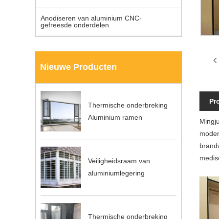
Anodiseren van aluminium CNC-
gefreesde onderdelen
Nieuwe Producten
Pr
Thermische onderbreking
Aluminium ramen
Mingju
modern
brandw
medisc
Veiligheidsraam van
aluminiumlegering
Thermische onderbreking