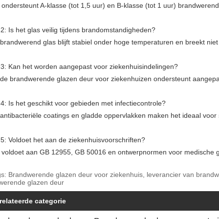
 ondersteunt A-klasse (tot 1,5 uur) en B-klasse (tot 1 uur) brandwerendh
2: Is het glas veilig tijdens brandomstandigheden?
 brandwerend glas blijft stabiel onder hoge temperaturen en breekt niet
 3: Kan het worden aangepast voor ziekenhuisindelingen?
 de brandwerende glazen deur voor ziekenhuizen ondersteunt aangepas
4: Is het geschikt voor gebieden met infectiecontrole?
 antibacteriële coatings en gladde oppervlakken maken het ideaal voor
5: Voldoet het aan de ziekenhuisvoorschriften?
t voldoet aan GB 12955, GB 50016 en ontwerpnormen voor medische g
gs: Brandwerende glazen deur voor ziekenhuis, leverancier van bran
werende glazen deur
relateerde categorie