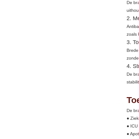
De br
uithou
2. M
Antiba
zoals 
3. T
Brede 
zonder
4. S
De br
stabil
To
De bra
● Zie
● ICU
● Apo