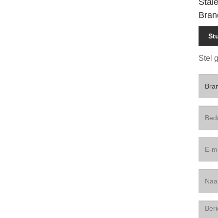
Stal
Bran
St
Stel 