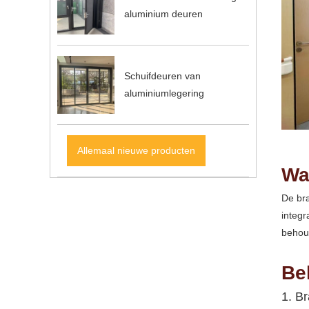
aluminium deuren
Schuifdeuren van
aluminiumlegering
Allemaal nieuwe producten
Wa
De br
integr
behoud
Be
1. B