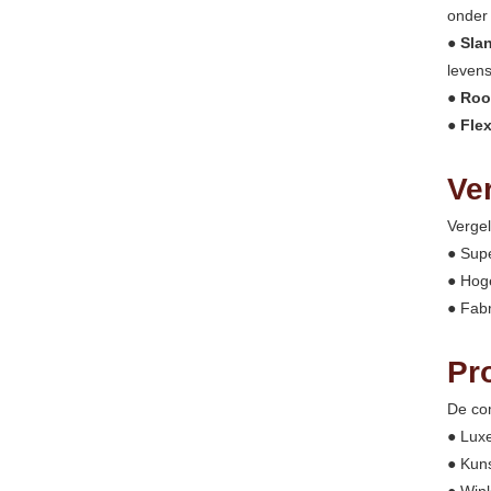
onder
●
Sla
levens
●
Roo
●
Fle
Ve
Verge
● Supe
● Hoge
● Fabr
Pr
De co
● Lux
● Kuns
● Win