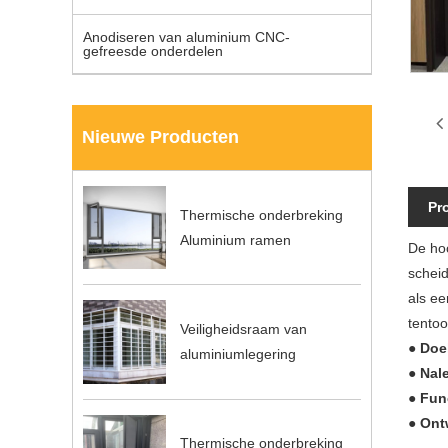
Anodiseren van aluminium CNC-
gefreesde onderdelen
Nieuwe Producten
Pr
Thermische onderbreking
Aluminium ramen
De ho
scheid
als ee
tentoo
Veiligheidsraam van
●
Doe
aluminiumlegering
●
Nal
●
Fun
●
Ont
Thermische onderbreking