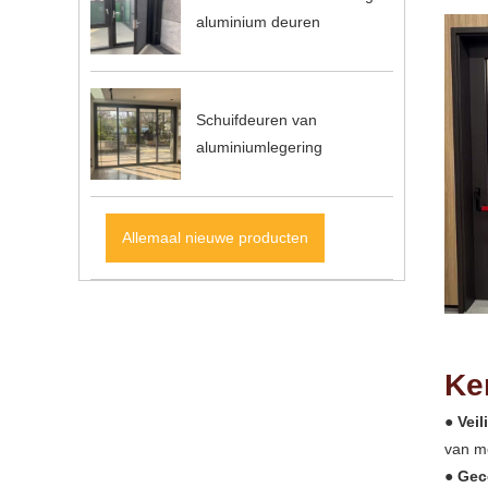
aluminium deuren
Schuifdeuren van
aluminiumlegering
Allemaal nieuwe producten
Ke
●
Vei
van m
●
Gec