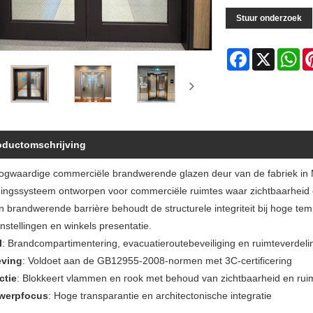
Stuur onderzoek
Facebook
X
Wh
oductomschrijving
ogwaardige commerciële brandwerende glazen deur van de fabriek in M
ingssysteem ontworpen voor commerciële ruimtes waar zichtbaarheid e
n brandwerende barrière behoudt de structurele integriteit bij hoge temp
nstellingen en winkels presentatie.
l
: Brandcompartimentering, evacuatieroutebeveiliging en ruimteverdeli
eving
: Voldoet aan de GB12955-2008-normen met 3C-certificering
ctie
: Blokkeert vlammen en rook met behoud van zichtbaarheid en ruimte
werpfocus
: Hoge transparantie en architectonische integratie