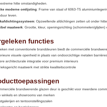
 extreme hitte omstandigheden.
nke moderne omlijsting
: Frame van staal of 6063-T5 aluminiumleger
duur leven.
kafdichtingssysteem
: Opzwellende afdichtingen zetten uit onder hitt
xibel maatwerk
: Grootte, kleur, openingsrichting (schommelen/glijde
rgeleken functies
leken met conventionele branddeuren biedt de commerciële brandwere
rieure visuele openheid in plaats van ondoorzichtige metalen barrière
re architecturale integratie voor premium interieurs
ieksgericht maatwerk met strikte kwaliteitscontrole
oducttoepassingen
mmerciële brandwerende glazen deur is geschikt voor meerdere commer
e winkels en showrooms van merken
tgalerijen en tentoonstellingszalen
kelcentra en boetiekzones