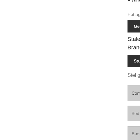
Hotta
Ge
Stal
Bran
St
Stel 