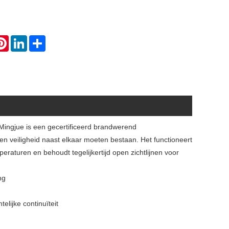
atsApp
Pinterest
LinkedIn
Share
ingjue is een gecertificeerd brandwerend
n veiligheid naast elkaar moeten bestaan. Het functioneert
eraturen en behoudt tegelijkertijd open zichtlijnen voor
ng
lijke continuïteit