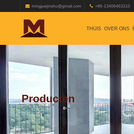
mingjuejinshu@gmail.com
+86-13406463210
THUIS
OVER ONS
Producten